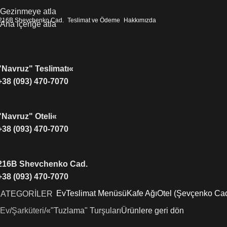
Gezinmeye atla
216B Shevchenko Cad.
Teslimat ve Ödeme
Hakkımızda
Ana içeriğe atla
"Navruz" Teslimatı«
+38 (093) 470-7070
"Navruz" Oteli«
+38 (093) 470-7070
216B Shevchenko Cad.
+38 (093) 470-7070
Ev
Teslimat Menüsü
Kafe Ağı
Otel (Şevçenko Ca
KATEGORİLER
Ev
Şarküteri
«"Tuzlama" Turşuları
Ürünlere geri dön