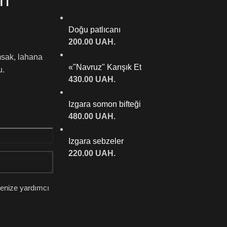
rı
Doğu patlıcanı
200.00
UAH.
msak, lahana
«"Navruz" Karışık Et
u.
430.00
UAH.
Izgara somon bifteği
480.00
UAH.
Izgara sebzeler
220.00
UAH.
rmenize yardımcı