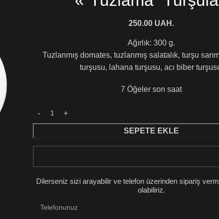
«"Tuzlama" Turşula
250.00
UAH.
Ağırlık: 300 g.
Tuzlanmış domates, tuzlanmış salatalık, turşu sarı
turşusu, lahana turşusu, acı biber turşus
7
Öğeler son saat
SEPETE EKLE
Dilerseniz sizi arayabilir ve telefon üzerinden sipariş ve
olabiliriz.